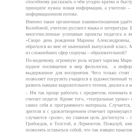
способному рассказать о чём угодно кратко и быстр
принципе нужна новая информация, а учителю – 
информационном потоке.
Именно такие органичные взаимоотношения удаёт
Колобовой, учителю русского языка и литературы Б
многочисленные успешные проекты педагога и выс
«Скоро день рождения Марины Александровны, х
обратился ко мне её нынешний выпускной класс. 
из сложнейших сфер социума – образовательной?
По-видимому, огромную роль играет харизма Мари
нудное посвящение в мир филологии, а информа
выдержанное для восприятия. Чего только стоят
позволяет погрузить учащихся в художественный те
развить навыки выразительного чтения, диалога и 
– Им так проще работать с предметом, понимать яз
считает педагог. Кроме того, «театральные уроки
самих себя и программного материала. Случается,
зрителя и с удовлетворением отмечает преимущес
случаются «роли», но главная цель достигнута – 
Грибоедов, и Толстой, и Лермонтов. Пожалуй, им
позволять оставаться собой, что так изящно практи