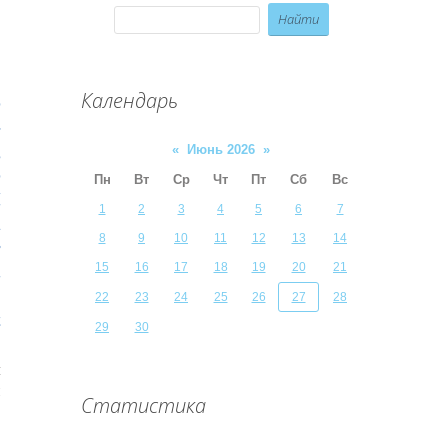
Календарь
о
-
«
Июнь 2026
»
,
о
Пн
Вт
Ср
Чт
Пт
Сб
Вс
й
1
2
3
4
5
6
7
А
8
9
10
11
12
13
14
в
15
16
17
18
19
20
21
и
х
22
23
24
25
26
27
28
ы
29
30
м
и
Статистика
,
,