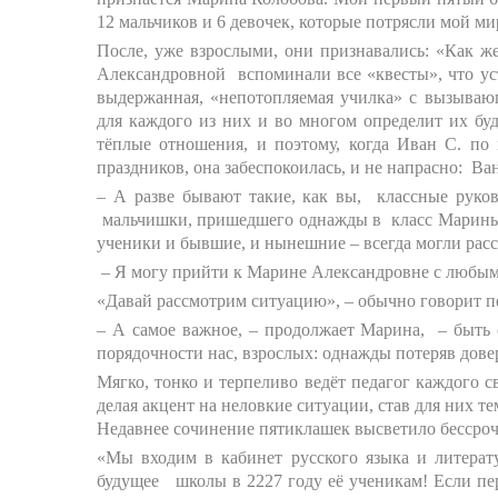
12 мальчиков и 6 девочек, которые потрясли мой ми
После, уже взрослыми, они признавались: «Как ж
Александровной вспоминали все «квесты», что устр
выдержанная, «непотопляемая училка» с вызываю
для каждого из них и во многом определит их б
тёплые отношения, и поэтому, когда Иван С. по
праздников, она забеспокоилась, и не напрасно: В
– А разве бывают такие, как вы, классные руков
мальчишки, пришедшего однажды в класс Марины и
ученики и бывшие, и нынешние – всегда могли рас
– Я могу прийти к Марине Александровне с любым
«Давай рассмотрим ситуацию», – обычно говорит п
– А самое важное, – продолжает Марина, – быть 
порядочности нас, взрослых: однажды потеряв довер
Мягко, тонко и терпеливо ведёт педагог каждого с
делая акцент на неловкие ситуации, став для них 
Недавнее сочинение пятиклашек высветило бессроч
«Мы входим в кабинет русского языка и литера
будущее школы в 2227 году её ученикам! Если пе