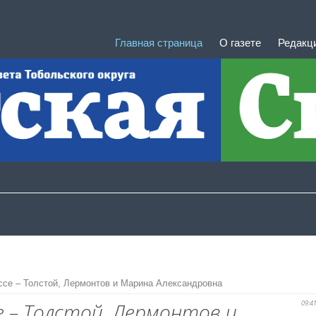
Главная страница
О газете
Редакц
е – Толстой, Лермонтов и Марина Александровна
е – Толстой, Лермонтов и
09:4