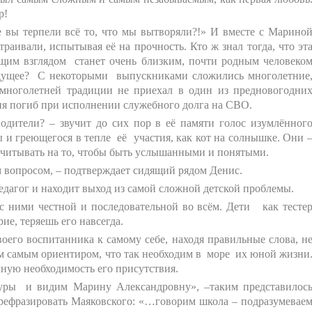
р!
е вы терпели всё то, что мы вытворяли?!» И вместе с Марино
аивали, испытывая её на прочность. Кто ж знал тогда, что эт
щим взглядом станет очень близким, почти родным человеко
удущее? С некоторыми выпускниками сложились многолетние
 многолетней традиции не приехал в один из предновогодни
аня погиб при исполнении служебного долга на СВО.
одители? – звучит до сих пор в её памяти голос изумлённог
 греющегося в тепле её участия, как кот на солнышке. Они 
считывать на то, чтобы быть услышанными и понятыми.
 вопросом, – подтверждает сидящий рядом Денис.
едагог и находит выход из самой сложной детской проблемы.
с ними честной и последовательной во всём. Дети как тесте
ие, теряешь его навсегда.
воего воспитанника к самому себе, находя правильные слова, н
тем самым ориентиром, что так необходим в море их юной жизни
ную необходимость его присутствия.
туры и видим Марину Александровну», –таким представилос
рефразировать Маяковского: «…говорим школа – подразумевае