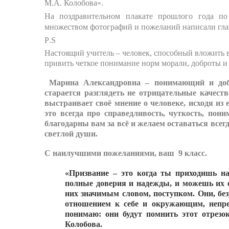
М.А. Колобова».
На поздравительном плакате прошлого года п
множеством фотографий и пожеланий написали глав
P
.
S
Настоящий учитель – человек, способный вложить в
привить четкое понимание норм морали, доброты и
Марина Александровна – понимающий и добр
старается разглядеть не отрицательные качеств
выстраивает своё мнение о человеке, исходя из
это всегда про справедливость, чуткость, пон
благодарны вам за всё и желаем оставаться всег
светлой души.
С наилучшими пожеланиями, ваш 9 класс.
«Призвание – это когда ты приходишь на 
полные доверия и надежды, и можешь их оп
них значимым словом, поступком. Они, бе
отношением к себе и окружающим, непр
понимаю: они будут помнить этот отрезо
Колобова.