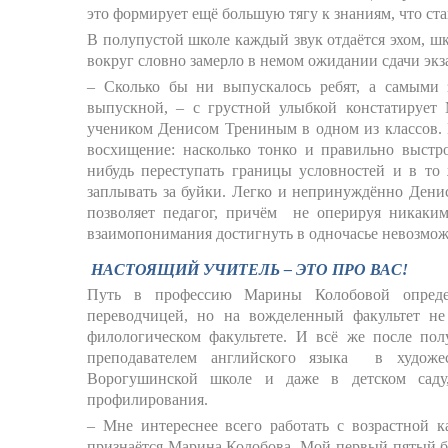
это формирует ещё большую тягу к знаниям, что ста
В полупустой школе каждый звук отдаётся эхом, шко
вокруг словно замерло в немом ожидании сдачи экз
– Сколько бы ни выпускалось ребят, а самыми
выпускной, – с грустной улыбкой констатирует 
учеником Денисом Трениным в одном из классов. И
восхищение: насколько тонко и правильно выстр
нибудь переступать границы условностей и в то
заплывать за буйки. Легко и непринуждённо Денис
позволяет педагог, причём не оперируя никаким
взаимопонимания достигнуть в одночасье невозмож
НАСТОЯЩИЙ УЧИТЕЛЬ – ЭТО ПРО ВАС!
Путь в профессию Марины Колобовой определ
переводчицей, но на вожделенный факультет н
филологическом факультете. И всё же после пол
преподавателем английского языка в худож
Ворогушинской школе и даже в детском саду,
профилирования.
– Мне интереснее всего работать с возрастной ка
признаётся Марина Колобова. Мой первый пятый 