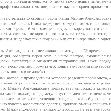
о, роль учителя изменилась. Ученику важно понять, зачем ему 
профессионально замотивировать и научить ориентироваться 
ся выстраивать со своими подопечными Марине Александровн
изинской школы. И подтверждение этому не только и не стольк
окая оценка её многолетнего труда, а скорее, вот эти слова
отим сделать подарок и посвятить ей статью в газете», 
Многим ли делают такие подарки? Как стать избранным в одно
ны Александровны и нетривиальная методика. Её предмет – н
ция, обёрнутая перед этим в нечто пёстрое, эмоциональн
 уроки литературы с элементами театрализации! Такой подхо
кст, эмоционально прожить его, понять внутренний мир героев
коллективного взаимодействия.
ык автора, с произведением которого разделяет порой эпоха, 
» позволяют ученикам стать коммуникативными, выйти за рамк
 что Марина Александровна присутствует на уроках в качеств
тво такого подхода к предмету, и пусть комичными и нелепым
посредством искусства успешно «заходят» в мир её учеников 
енно чувство абсолютного доверия, приятия, умения слышать 
кует Марина Колобова, ученикам хочется слушать её и вне урока