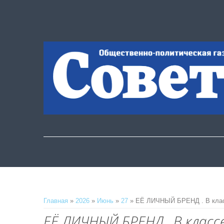
Главная
»
2026
»
Июнь
»
27
» ЕЁ ЛИЧНЫЙ БРЕНД . В класс
ЕЁ ЛИЧНЫЙ БРЕНД . В класс