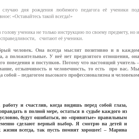
о случаю дня рождения любимого педагога её ученики по
ное: «Оставайтесь такой всегда!»
 голову ученика не только инструкцию по своему предмету, но 
 справедливости, считают её ученики.
ый человек. Она всегда мыслит позитивно и в каждо
а, а положительные. У неё нет предвзятого отношения, он
 его поведения и поступков. Потому что настоящий учитель 
имание, отзывчивость и человечность, то есть про вас. М
да собой – педагогом высокого профессионализма и человеко
работу и счастлив, когда видишь перед собой глаза,
равдать в полной мере, остаться в судьбе каждого из
зусловно, будут ошибаться, но «привитые» правильным
еменно сделают верный выбор. Я смотрю на детей и
к жизни всегда, так пусть помнят хорошее! – Марина