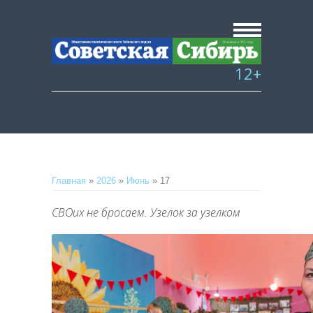
12+
Главная
»
2026
»
Июнь
»
17
СВОих не бросаем. Узелок за узелком