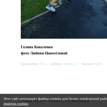
Галина Коваленко
фото Любови Новосёловой
Просмотров
:
112
Добавил
:
redaktor
Рейтинг
:
0.0
/
0
Этот сайт использует файлы cookies для более комфортной раб
Сетевое издание "sovetsib" (12+) |
файлов cookies
.