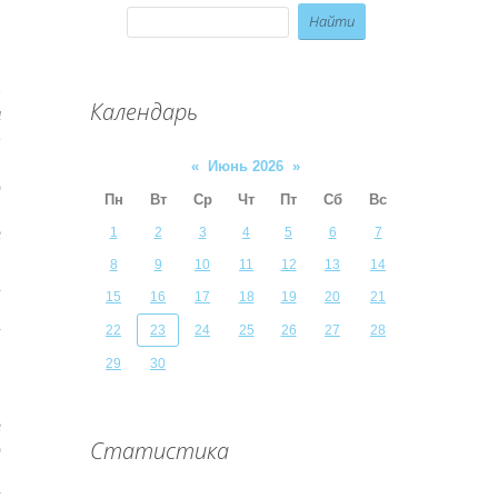
м
е
Календарь
и
ь
«
Июнь 2026
»
о
Пн
Вт
Ср
Чт
Пт
Сб
Вс
,
е
1
2
3
4
5
6
7
8
9
10
11
12
13
14
а
15
16
17
18
19
20
21
,
у
22
23
24
25
26
27
28
и
29
30
и
й
е
Статистика
о
е
у