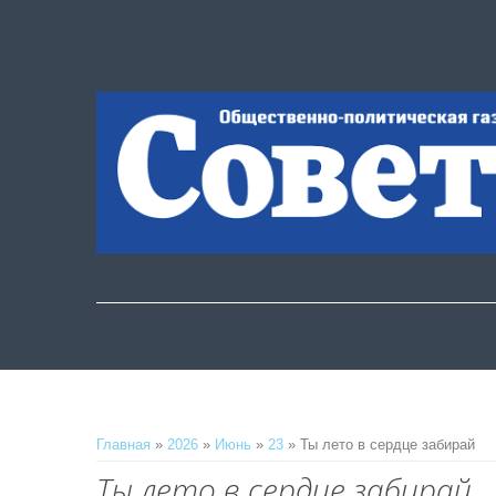
Главная
»
2026
»
Июнь
»
23
» Ты лето в сердце забирай
Ты лето в сердце забирай