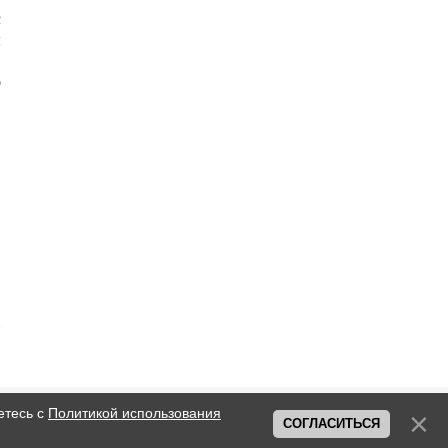
с
л
,
о
в
й
.
етесь с
Политикой использования
СОГЛАСИТЬСЯ