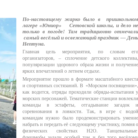
По-настоящему жарко было в пришкольно
лагере «Юниор» Сетовской школы, и дело н
только в погоде! Там традиционно отмечал
самый весёлый и освежающий праздник — Ден
Нептуна.
Главная цель мероприятия, по словам ег
организаторов, – сплочение детского коллектива
популяризации здорового образа жизни и получени
ярких впечатлений о летнем отдыхе.
Мероприятие прошло в формате масштабного квест
и спортивных состязаний. В «Морском посвящении»
как водится, отряды проходили обряды-испытания 
морских персонажей. Тематические станции вовлекл
команды в эстафеты, отгадывание загадок 
соревнования в ловкости. Так, в игре с водо
командам нужно было продемонстрировать умени
набрать и передать её следующему участнику, помня 
физических свойствах
H
2
O
. Танцевальны
флешмобы задали особый тон и без того весёлом