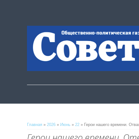
Главная
»
2026
»
Июнь
»
22
» Герои нашего времени. Отв
Герои нашего времени. О