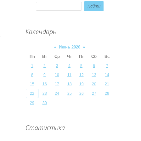
и
Календарь
и
у
ь
«
Июнь 2026
»
и
в
Пн
Вт
Ср
Чт
Пт
Сб
Вс
1
2
3
4
5
6
7
я
8
9
10
11
12
13
14
е
15
16
17
18
19
20
21
:
,
22
23
24
25
26
27
28
и
29
30
ы
й
и
и
Статистика