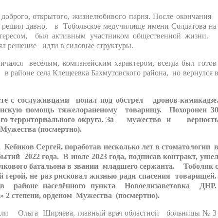
брого, открытого, жизнелюбивого парня. После окончани
 решил давно, в Тобольское медучилище имени Солдатова н
нтересом, был активным участником общественной жизни
л решение идти в силовые структуры.
ся весёлым, компанейским характером, всегда был гото
 в районе села Клещеевка Бахмутовского района, но вернулся 
сте с сослуживцами попал под обстрел дронов-камикадзе
нскую помощь тяжелораненому товарищу. Похоронен 3
ского территориального округа. За мужество и верност
 Мужества (посмертно).
ебиков Сергей, поработав несколько лет в стоматологии 
бытий 2022 года. В июле 2023 года, подписав контракт, уше
кового батальона в звании младшего сержанта. Тоболяк 
герой, не раз рисковал жизнью ради спасения товарищей
 в районе населённого пункта Новоелизаветовка ДНР
» 2 степени, орденом Мужества (посмертно).
рили Ольга Ширяева, главный врач областной больницы № 