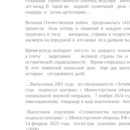
Открывая торжественную линейку, ведущие напом
лет назад. В такой же жаркий солнечный день
снаряды и огонь артиллерии…
Великая Отечественная война продолжалась 141
принесла боль потерь и лишений в каждую с
трудились в тылу женщины, старики и подрост
насмерть на передовой и кто ковал её в далёком ты
Время всегда выбирает кого-то из каждого покол
к плечу защитники великой страны, так и сег
исторической справедливости. Время очередных 
В этот памятный июньский день ещё два вып
историю сегодняшних дней.
…Выпускник 2001 года по специальности «Лечеб
года подписал контракт с Министерством об
специальной военной операции. 7 ноября 2024 г
тяжелораненому товарищу в ходе выполнения боев
Выпускник отделения «Стоматология ортопед
подписал контракт с Министерством обороны РФ 
14 февраля 2025 года погиб при спасении ранен
(ДНР).