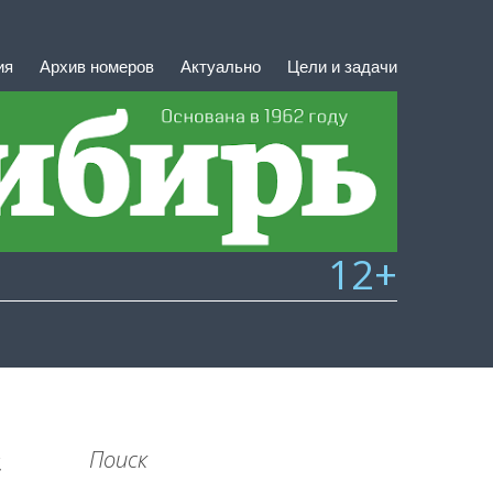
ия
Архив номеров
Актуально
Цели и задачи
12+
Поиск
7