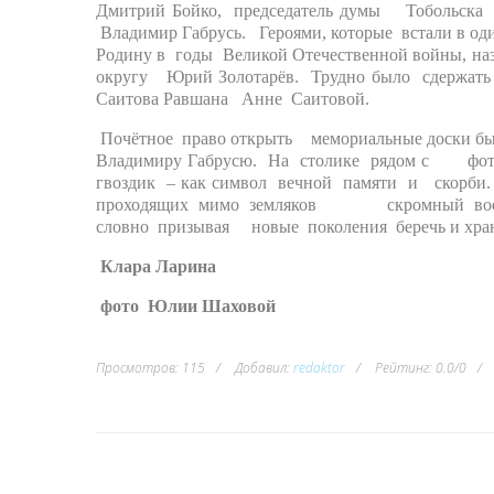
Дмитрий Бойко, председатель думы Тобольска М
Владимир Габрусь. Героями, которые встали в о
Родину в годы Великой Отечественной войны, н
округу Юрий Золотарёв. Трудно было сдержа
Саитова Равшана Анне Саитовой.
Почётное право открыть мемориальные доски 
Владимиру Габрусю. На столике рядом с фот
гвоздик – как символ вечной памяти и скорб
проходящих мимо земляков скромный военфе
словно призывая новые поколения беречь и храни
Клара Ларина
фото Юлии Шаховой
Просмотров
:
115
Добавил
:
redaktor
Рейтинг
:
0.0
/
0