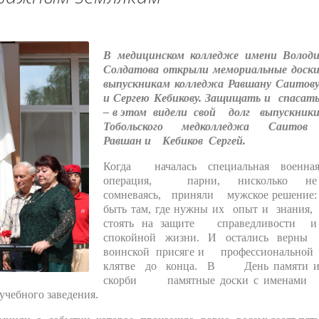
В медицинском колледже имени Волод
Солдатова открыли мемориальные доск
выпускникам колледжа Равшану Саитов
и Сергею Кебикову.
Защищать и спасат
– в этом видели свой долг выпускник
Тобольского медколледжа Саито
Равшан и Кебиков Сергей.
Когда началась специальная военна
операция, парни, нисколько н
сомневаясь, приняли мужское решение
быть там, где нужны их опыт и знания
стоять на защите справедливости 
спокойной жизни. И остались верн
воинской присяге и профессионально
клятве до конца. В День памяти 
скорби памятные доски с именам
чебного заведения.