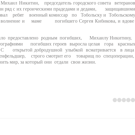
ихаил Никитин, председатель городского совета ветерано
дин ряд с их героическими прадедами и дедами, защищавшим
азвал ребят военный комиссар по Тобольску и Тобольском
ть волнение и маме погибшего Сергея Кибикова, и вдов
было предоставлено родным погибших, Михаилу Никитину
ографиями погибших героев выросла целая гора красны
и. С открытой добродушной улыбкой всматривается в лиц
льдшер, строго смотрит его товарищ по спецоперации
ть мир, за который они отдали свои жизни.