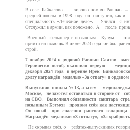
В селе Байкалово хорошо помнят Равшана – до
средней школы в 1998 году он поступил, как и
специальность «Лечебное дело». Учился с и
Отслужил в армии, как положено. А после приня
Военный фельдшер с позывным Кучум отличал
прийти на помощь. В июне 2023 года он был ранен
строй.
7 ноября 2024 г. рядовой Равшан Саитов вме
Героически погиб, оказывая первую медици
декабря 2024 года в деревне Ирек Байкалов
долгу награждён медалью «За отвагу» и орденом
Выпускник школы № 13, а затем медколледжа К
Москве, не захотел оставаться в стороне от со
на СВО. Выполнял обязанности санитара стрел
позывным Бэтмен проявил себя как настоящий 
Он погиб при спасении раненого товарища
Награждён медалями «За отвагу», «За храбрость
Не скрывая слёз, о ребятах-выпускниках гово