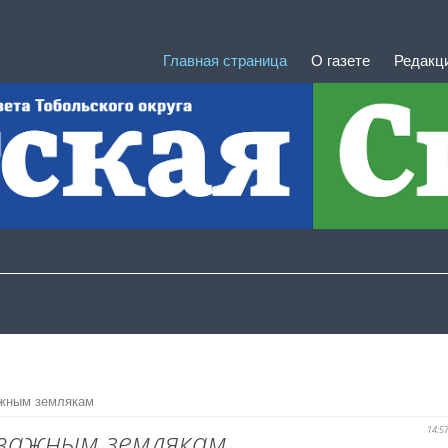
Главная страница
О газете
Редакц
ажным землякам
тважным землякам
14:5