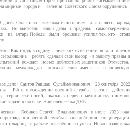
нили о событии, которое произошло ровно восемьдесят пят
 на мирные города и селения Советского Союза обрушилис
8 дней. Она стала тяжёлым испытанием для нашего народа
емью. Но выстояли наши деды и прадеды, самоотверженн
ки, на алтарь Победы были брошены усилия тех, кто стоя
лу.
ения. Как тогда, в годину нелёгких испытаний, встали плечо
одняшние ребята сделали свой выбор – в защиту правды 
испытаний рождает новых доблестных защитников Отечества
ускника медколледжа вписали свои имена в героическу
ное дело» Саитов Равшан Сулайманжанович 23 сентября 202
ороны РФ о прохождении военной службы в зоне действи
ода героически погиб, оказывая первую медицинскую помощ
ой задачи в посёлке Новоалексеевка ДНР.
ическая» Кебиков Сергей Владимирович в июле 2023 год
о прохождении военной службы в зоне действия спецоперации
ого товарища в районе населённого пункта Новоелизаветовк