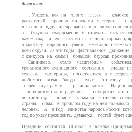
баурсаков.
…Увидеть, как на твоих глазах комочек 
растянутый проворными руками мастериц, падае
в казане и вдруг превращается в пышную солнечну
за будущих рекордсменов и отведать хоть кусоч
лакомства, а ещё окунуться в неповторимую, я
атмосферу народного гуляния, ежегодно съезжают
всей округи. За эти годы фестивальное движение,
с конкурса на самый большой баурсак, проходив
Санниково, стало масштабным событием. 
грандиозного кулинарного состязания спеша
сельские мастерицы, посостязаться в мастер
любимого всеми блюда едут отовсюду. Пр
перешагнул рамки регионального. Националь
гостеприимство и радушие сибирских т
достоинству, попасть к нам на фестиваль спешат
страны. Только в прошлом году на нём побыва
человек. А в Год единства народов России, кот
год по указу президента, думается, гостей будет 
Праздник состоится 18 июля в посёлке Приирты