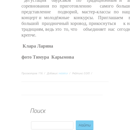
дегустация баурсаков по традиционным и ав
соревнования по приготовлению самого бо
представление подворий, мастер-классы по нац
концерт и молодёжные конкурсы. Приглашаем
большой праздничный хоровод, прикоснуться к 
традициям, ведь это то, что объединяет нас сегодн
крепче.
Клара Ларина
фото Тимура Карымова
Просмотров
:
116
Добавил
:
redaktor
Рейтинг
:
0.0
/
0
Поиск