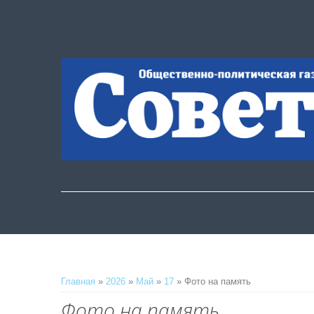
Главная
»
2026
»
Май
»
17
» Фото на память
Фото на память