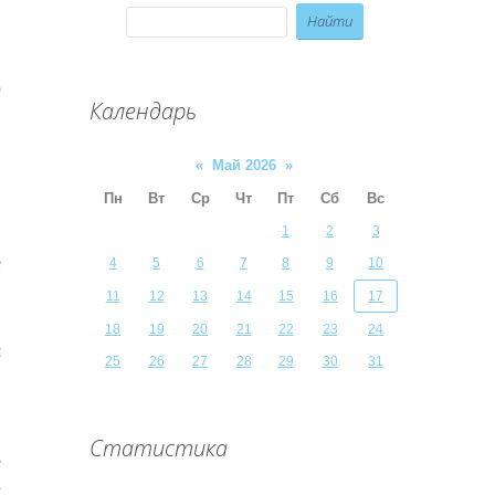
о
Календарь
и
н
,
«
Май 2026
»
й
и
Пн
Вт
Ср
Чт
Пт
Сб
Вс
1
2
3
е
4
5
6
7
8
9
10
и
11
12
13
14
15
16
17
5
и
18
19
20
21
22
23
24
я
25
26
27
28
29
30
31
м
.
с
.
Статистика
е
а