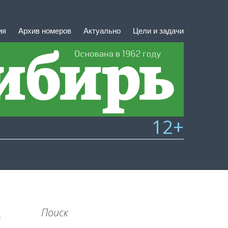
ия
Архив номеров
Актуально
Цели и задачи
12+
Поиск
8