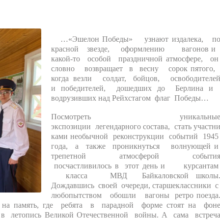
…«Эшелон Победы» узнают издалека, п
красной звезде, оформлению вагонов 
какой-то особой праздничной атмосфере, о
словно возвращает в весну сорок пятого
когда везли солдат, бойцов, освободителе
и победителей, дошедших до Берлина 
водрузивших над Рейхстагом флаг Победы…
Посмотреть уникальны
экспозиции легендарного состава, стать участн
ками необычной реконструкции событий 194
года, а также проникнуться волнующей 
трепетной атмосферой событи
посчастливилось в этот день и курсанта
класса МВД Байкаловской школы
Дождавшись своей очереди, старшеклассники 
любопытством обошли вагоны ретро поезда
на память, где ребята в парадной форме
стоят на фон
 в летопись Великой Отечественной войны. А сама встреч