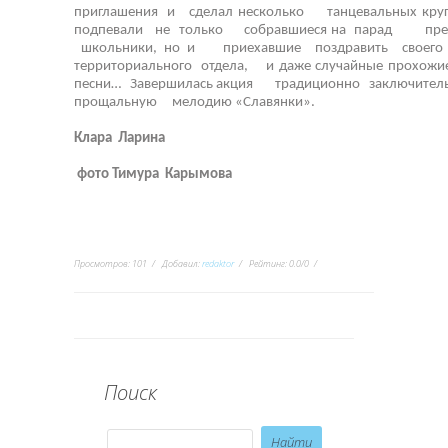
приглашения и сделал несколько танцевальных кру
подпевали не только собравшиеся на парад пре
школьники, но и приехавшие поздравить своего
территориального отдела, и даже случайные прохож
песни… Завершилась акция традиционно заключите
прощальную мелодию «Славянки».
Клара Ларина
фото Тимура Карымова
Просмотров
:
101
Добавил
:
redaktor
Рейтинг
:
0.0
/
0
Поиск