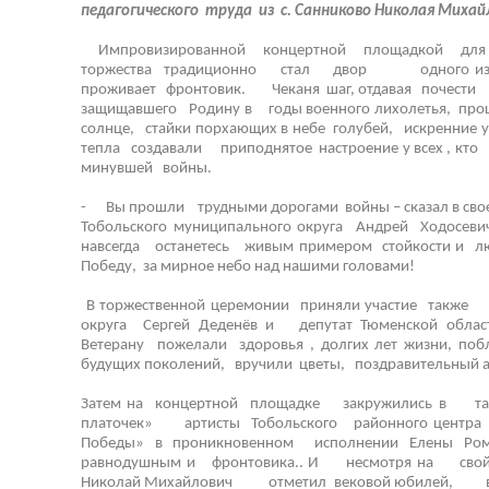
педагогического труда из с. Санниково Николая Михай
Импровизированной концертной площадкой для
торжества традиционно стал двор одного из м
проживает фронтовик. Чеканя шаг, отдавая почест
защищавшего Родину в годы военного лихолетья, пр
солнце, стайки порхающих в небе голубей, искренние 
тепла создавали приподнятое настроение у всех ,
минувшей войны.
- Вы прошли трудными дорогами войны – сказал в сво
Тобольского муниципального округа Андрей Ходос
навсегда останетесь живым примером стойкости и л
Победу, за мирное небо над нашими головами!
В торжественной церемонии приняли участие также 
округа Сергей Деденёв и депутат Тюменской обл
Ветерану пожелали здоровья , долгих лет жизни, п
будущих поколений, вручили цветы, поздравительный а
Затем на концертной площадке закружились в та
платочек» артисты Тобольского районного центра к
Победы» в проникновенном исполнении Елены Р
равнодушным и фронтовика.. И несмотря на свой 
Николай Михайлович отметил вековой юбилей, вет