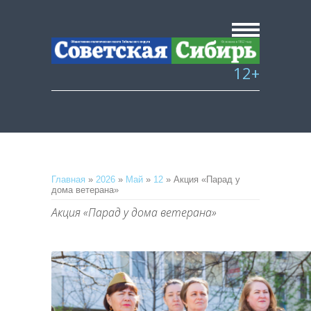
12+
Главная
»
2026
»
Май
»
12
» Акция «Парад у
дома ветерана»
Акция «Парад у дома ветерана»