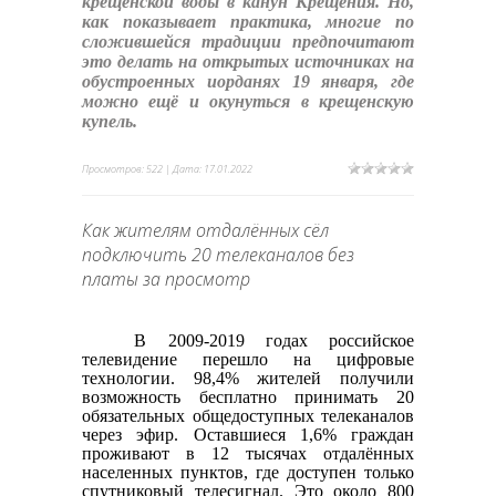
крещенской воды в канун Крещения. Но,
как показывает практика, многие по
сложившейся традиции предпочитают
это делать на открытых источниках на
обустроенных иорданях 19 января, где
можно ещё и окунуться в крещенскую
купель.
Просмотров: 522 | Дата:
17.01.2022
Как жителям отдалённых сёл
подключить 20 телеканалов без
платы за просмотр
В 2009-2019 годах российское
телевидение перешло на цифровые
технологии. 98,4% жителей получили
возможность бесплатно принимать 20
обязательных общедоступных телеканалов
через эфир. Оставшиеся 1,6% граждан
проживают в 12 тысячах отдалённых
населенных пунктов, где доступен только
спутниковый телесигнал. Это около 800