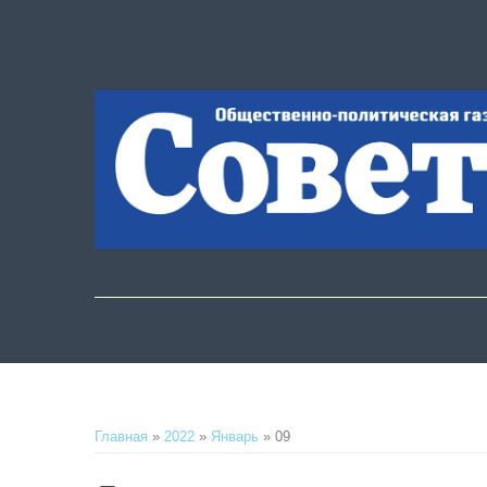
Главная
»
2022
»
Январь
»
09