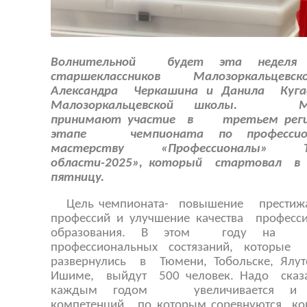
Волнительной будет эта нед
старшеклассников Малозоркальцевск
Александра Черкашина и Данила Куга
Малозоркальцевской школы. Ма
принимают участие в третьем реги
этапе чемпионата по профессион
мастерству «Профессионалы» Тю
области-2025», который стартовал в
пятницу.
Цель чемпионата- повышение престиж
профессий и улучшение качества професс
образования. В этом году на п
профессиональных состязаний, кот
развернулись в Тюмени, Тобольске, Ялут
Ишиме, выйдут 500 человек. Надо сказа
каждым годом увеличивается и п
компетенций, по которым соревнуются ко