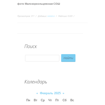
фото Малозоркольцевская СОШ
Просмотров
:
311
Добавил
:
redaktor
Рейтинг
:
0.0
/
0
Поиск
Календарь
«
Февраль 2025
»
Пн
Вт
Ср
Чт
Пт
Сб
Вс