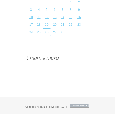
1
2
3
4
5
6
7
8
9
10
11
12
13
14
15
16
17
18
19
20
21
22
23
24
25
26
27
28
Статистика
Сетевое издание "sovetsib" (12+) |