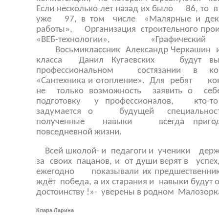
Если несколько лет назад их было 86, то в
уже 97, в том числе «Малярные и дек
работы», Организация строительного прои
«ВЕБ-технологии», «Графический 
Восьмиклассник Александр Черкашин и
класса Данил Кугаевских будут выс
профессиональном состязании в ком
«Сантехника и отопление». Для ребят кон
не только возможность заявить о себ
подготовку у профессионалов, кто-т
задумается о будущей специальн
полученные навыки всегда приго
повседневной жизни.
Всей школой- и педагоги и ученики держ
за своих пацанов, и от души верят в успе
ежегодно показывали их предшественники
ждёт победа, а их старания и навыки будут 
достоинству !»- уверены в родном Малозор
Клара Ларина