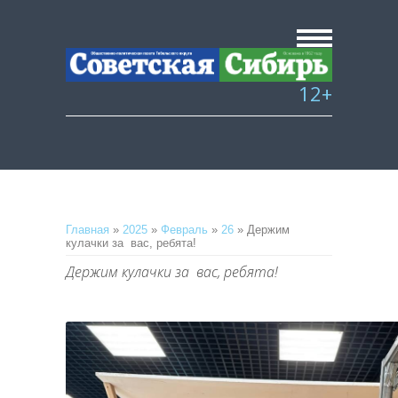
12+
Главная
»
2025
»
Февраль
»
26
» Держим
кулачки за вас, ребята!
Держим кулачки за вас, ребята!